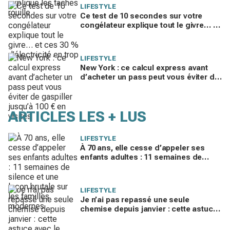
LIFESTYLE
Ce test de 10 secondes sur votre
congélateur explique tout le givre… et
ces 30 % d'électricité en trop
LIFESTYLE
New York : ce calcul express avant
d’acheter un pass peut vous éviter de
gaspiller jusqu’à 100 € en visites
ARTICLES LES + LUS
LIFESTYLE
À 70 ans, elle cesse d’appeler ses
enfants adultes : 11 semaines de
silence et une leçon brutale sur les
familles modernes
LIFESTYLE
Je n’ai pas repassé une seule
chemise depuis janvier : cette astuce
avec le sèche-linge tient en 15
minutes