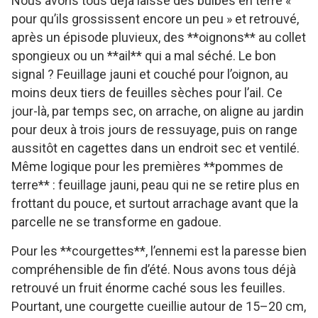
Nous avons tous déjà laissé des bulbes en terre «
pour qu’ils grossissent encore un peu » et retrouvé,
après un épisode pluvieux, des **oignons** au collet
spongieux ou un **ail** qui a mal séché. Le bon
signal ? Feuillage jauni et couché pour l’oignon, au
moins deux tiers de feuilles sèches pour l’ail. Ce
jour-là, par temps sec, on arrache, on aligne au jardin
pour deux à trois jours de ressuyage, puis on range
aussitôt en cagettes dans un endroit sec et ventilé.
Même logique pour les premières **pommes de
terre** : feuillage jauni, peau qui ne se retire plus en
frottant du pouce, et surtout arrachage avant que la
parcelle ne se transforme en gadoue.
Pour les **courgettes**, l’ennemi est la paresse bien
compréhensible de fin d’été. Nous avons tous déjà
retrouvé un fruit énorme caché sous les feuilles.
Pourtant, une courgette cueillie autour de 15–20 cm,