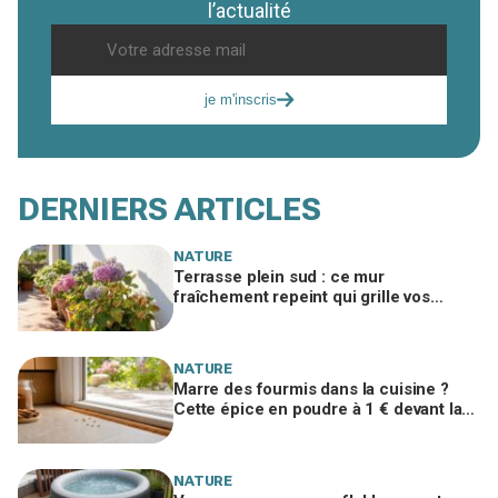
l’actualité
je m'inscris
DERNIERS ARTICLES
NATURE
Terrasse plein sud : ce mur
fraîchement repeint qui grille vos
hortensias et se cache derrière ces
taches sèches
NATURE
Marre des fourmis dans la cuisine ?
Cette épice en poudre à 1 € devant la
porte les arrête avant l’invasion
NATURE