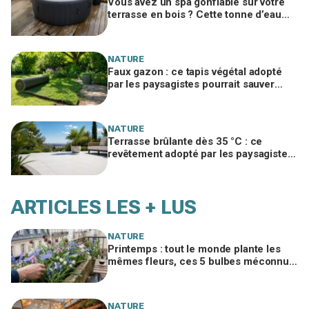
Vous avez un spa gonflable sur votre
terrasse en bois ? Cette tonne d’eau
pourrait la ruiner en un été
NATURE
Faux gazon : ce tapis végétal adopté
par les paysagistes pourrait sauver
votre jardin en 2026
NATURE
Terrasse brûlante dès 35 °C : ce
revêtement adopté par les paysagistes
reste frais pieds nus tout l’été
ARTICLES LES + LUS
NATURE
Printemps : tout le monde plante les
mêmes fleurs, ces 5 bulbes méconnus
à planter in extremis vont changer votre
jardin
NATURE