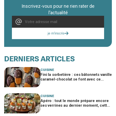
Inscrivez-vous pour ne rien rater de
l’actualité
je m'inscris
DERNIERS ARTICLES
CUISINE
Fini la sorbetière : ces bâtonnets vanille
caramel-chocolat se font avec ce
simple moule mais exigent ce geste
crucial
CUISINE
Apéro : tout le monde prépare encore
ses verrines au dernier moment, cette
méthode la veille change tout