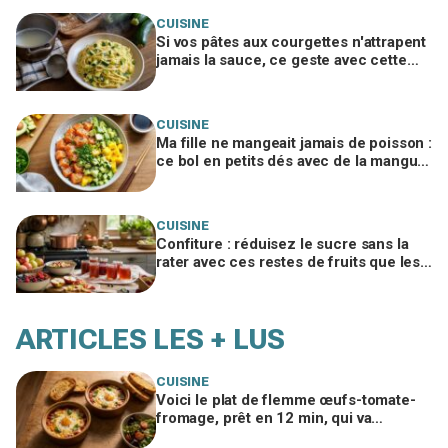
CUISINE
Si vos pâtes aux courgettes n'attrapent
jamais la sauce, ce geste avec cette
eau les rend ultra crémeuses sans
crème
CUISINE
Ma fille ne mangeait jamais de poisson :
ce bol en petits dés avec de la mangue
a tout changé, testez-le ce soir
CUISINE
Confiture : réduisez le sucre sans la
rater avec ces restes de fruits que les
anciens gardaient, la gelée prend seule
ARTICLES LES + LUS
CUISINE
Voici le plat de flemme œufs-tomate-
fromage, prêt en 12 min, qui va
remplacer vos pâtes au beurre