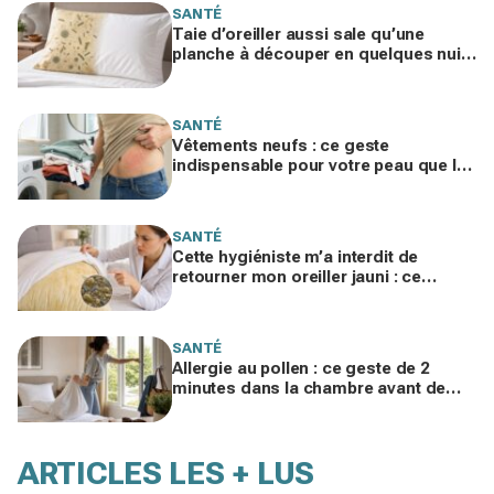
SANTÉ
Taie d’oreiller aussi sale qu’une
planche à découper en quelques nuits
: ce rythme de lavage que vous devez
adopter
SANTÉ
Vêtements neufs : ce geste
indispensable pour votre peau que les
dermatologues réclament (et que
vous zappez)
SANTÉ
Cette hygiéniste m’a interdit de
retourner mon oreiller jauni : ce
qu’elle y a trouvé va vous faire
changer d’avis
SANTÉ
Allergie au pollen : ce geste de 2
minutes dans la chambre avant de
sortir a stoppé mes yeux qui brûlent
ARTICLES LES + LUS