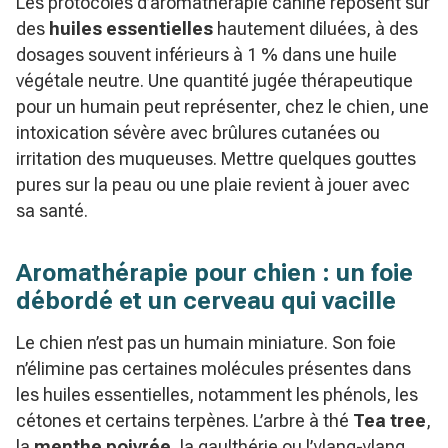
Les protocoles d’aromathérapie canine reposent sur
des
huiles essentielles
hautement diluées, à des
dosages souvent inférieurs à 1 % dans une huile
végétale neutre. Une quantité jugée thérapeutique
pour un humain peut représenter, chez le chien, une
intoxication sévère avec brûlures cutanées ou
irritation des muqueuses. Mettre quelques gouttes
pures sur la peau ou une plaie revient à jouer avec
sa santé.
Aromathérapie pour chien : un foie
débordé et un cerveau qui vacille
Le chien n’est pas un humain miniature. Son foie
n’élimine pas certaines molécules présentes dans
les huiles essentielles, notamment les phénols, les
cétones et certains terpènes. L’arbre à thé
Tea tree
,
la
menthe poivrée
, la gaulthérie ou l’ylang-ylang