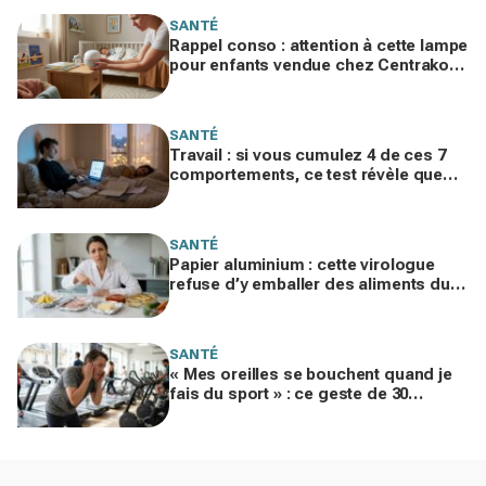
SANTÉ
Rappel conso : attention à cette lampe
pour enfants vendue chez Centrakor,
elle peut abîmer la vue des plus petits
SANTÉ
Travail : si vous cumulez 4 de ces 7
comportements, ce test révèle que
vous frôlez l’addiction au travail
SANTÉ
Papier aluminium : cette virologue
refuse d’y emballer des aliments du
quotidien, la vraie raison fait froid
dans le dos
SANTÉ
« Mes oreilles se bouchent quand je
fais du sport » : ce geste de 30
secondes à connaître absolument