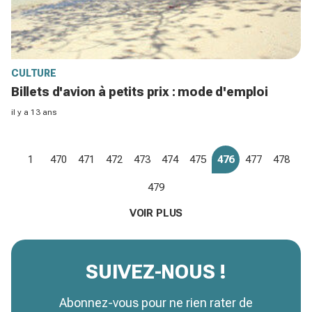
CULTURE
Billets d'avion à petits prix : mode d'emploi
il y a 13 ans
1
470
471
472
473
474
475
476
477
478
479
VOIR PLUS
SUIVEZ-NOUS !
Abonnez-vous pour ne rien rater de