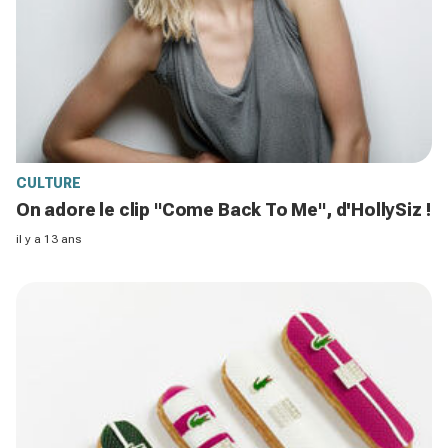
CULTURE
On adore le clip "Come Back To Me", d'HollySiz !
il y a 13 ans