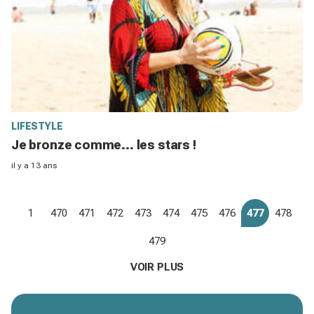
LIFESTYLE
Je bronze comme... les stars !
il y a 13 ans
1
470
471
472
473
474
475
476
477
478
479
VOIR PLUS