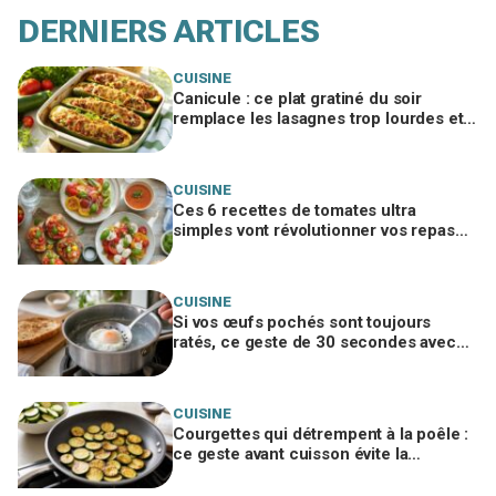
DERNIERS ARTICLES
CUISINE
Canicule : ce plat gratiné du soir
remplace les lasagnes trop lourdes et
passe même quand personne n'a faim
CUISINE
Ces 6 recettes de tomates ultra
simples vont révolutionner vos repas
d’été, ne passez pas à côté
CUISINE
Si vos œufs pochés sont toujours
ratés, ce geste de 30 secondes avec
un ustensile banal remplace le vortex
CUISINE
Courgettes qui détrempent à la poêle :
ce geste avant cuisson évite la
catastrophe et donne une croûte dorée