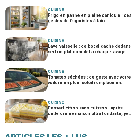
CUISINE
Frigo en panne en pleine canicule : ces
gestes de frigoristes à faire
absolument dans les 4 h (et celui à
bannir)
CUISINE
Lave-vaisselle : ce bocal caché dedans
sert un plat complet à chaque lavage si
vous évitez cette erreur
CUISINE
Tomates séchées : ce geste avec votre
voiture en plein soleil remplace un
déshydrateur, sauf si vous faites cette
erreur
CUISINE
Dessert citron sans cuisson : après
cette crème maison ultra fondante, je
n’achète plus jamais de pudding en
sachet