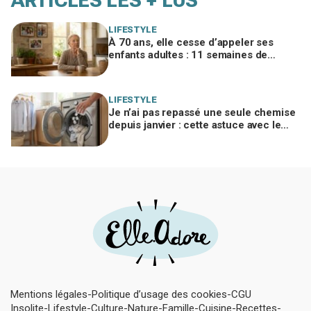
ARTICLES LES + LUS
LIFESTYLE
À 70 ans, elle cesse d’appeler ses
enfants adultes : 11 semaines de
silence et une leçon brutale sur les
familles modernes
LIFESTYLE
Je n’ai pas repassé une seule chemise
depuis janvier : cette astuce avec le
sèche-linge tient en 15 minutes
Mentions légales
Politique d’usage des cookies
CGU
Insolite
Lifestyle
Culture
Nature
Famille
Cuisine
Recettes