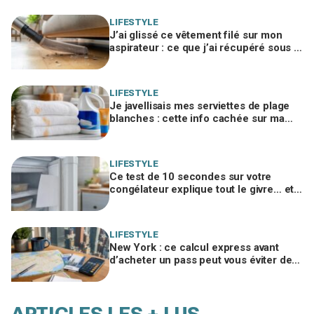
LIFESTYLE
J’ai glissé ce vêtement filé sur mon
aspirateur : ce que j’ai récupéré sous le
canapé m’a fait rougir de honte
LIFESTYLE
Je javellisais mes serviettes de plage
blanches : cette info cachée sur ma
crème solaire explique les taches
rouille
LIFESTYLE
Ce test de 10 secondes sur votre
congélateur explique tout le givre… et
ces 30 % d'électricité en trop
LIFESTYLE
New York : ce calcul express avant
d’acheter un pass peut vous éviter de
gaspiller jusqu’à 100 € en visites