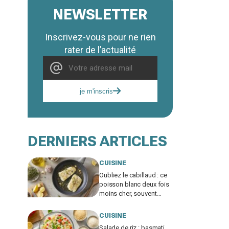
NEWSLETTER
Inscrivez-vous pour ne rien
rater de l’actualité
je m'inscris
DERNIERS ARTICLES
CUISINE
Oubliez le cabillaud : ce
poisson blanc deux fois
moins cher, souvent
bradé en promo, régale
autant
CUISINE
Salade de riz : basmati,