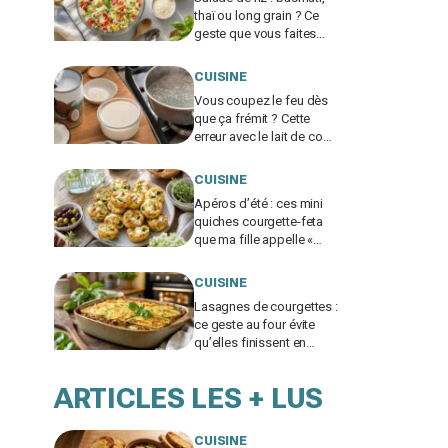
thaï ou long grain ? Ce
geste que vous faites
encore ruine tout, un chef
me l’a interdit
CUISINE
Vous coupez le feu dès
que ça frémit ? Cette
erreur avec le lait de coco
ruine votre panna cotta
végétale
CUISINE
Apéros d’été : ces mini
quiches courgette-feta
que ma fille appelle «
nuages à la feta », si
vous évitez ce geste
CUISINE
Lasagnes de courgettes :
ce geste au four évite
qu’elles finissent en
soupe, ma famille en
redemande
ARTICLES LES + LUS
CUISINE