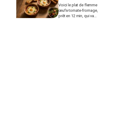
Voici le plat de flemme
œufs-tomate-fromage,
prêt en 12 min, qui va
remplacer vos pâtes au
beurre