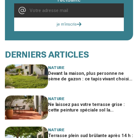
je m'inscris
DERNIERS ARTICLES
NATURE
Devant la maison, plus personne ne
sème de gazon : ce tapis vivant choisi
par les paysagistes ne jaunit jamais
l'été
NATURE
Ne laissez pas votre terrasse grise :
cette peinture spéciale sol la
transforme en patio du Sud en un
week-end
NATURE
Terrasse plein sud brûlante après 14 h :