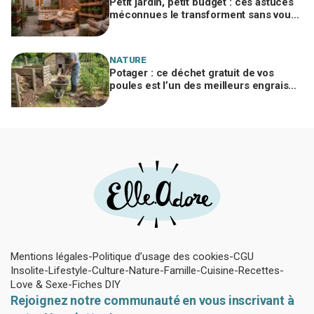
Petit jardin, petit budget : ces astuces
méconnues le transforment sans vous
ruiner, à condition d’éviter cette erreur
NATURE
Potager : ce déchet gratuit de vos
poules est l’un des meilleurs engrais
naturels, mais mal utilisé il brûle vos
plantes
Mentions légales
Politique d’usage des cookies
CGU
Insolite
Lifestyle
Culture
Nature
Famille
Cuisine
Recettes
Love & Sexe
Fiches DIY
Rejoignez notre communauté en vous inscrivant à