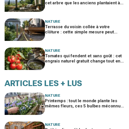
cet arbre que les anciens plantaient à 3
m gardera la vôtre fraîche 40 ans
NATURE
Terrasse du voisin collée à votre
clôture : cette simple mesure peut
retourner la loi (et la démolition) en
votre faveur
NATURE
Tomates qui fendent et sans goût : cet
engrais naturel gratuit change tout en
été si vous évitez cette erreur
ARTICLES LES + LUS
NATURE
Printemps : tout le monde plante les
mêmes fleurs, ces 5 bulbes méconnus
à planter in extremis vont changer votre
jardin
NATURE