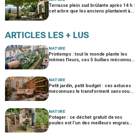
Terrasse plein sud brûlante après 14 h :
cet arbre que les anciens plantaient à 3
m gardera la vôtre fraîche 40 ans
ARTICLES LES + LUS
NATURE
Printemps : tout le monde plante les
mêmes fleurs, ces 5 bulbes méconnus
à planter in extremis vont changer votre
jardin
NATURE
Petit jardin, petit budget : ces astuces
méconnues le transforment sans vous
ruiner, à condition d’éviter cette erreur
NATURE
Potager : ce déchet gratuit de vos
poules est l’un des meilleurs engrais
naturels, mais mal utilisé il brûle vos
plantes