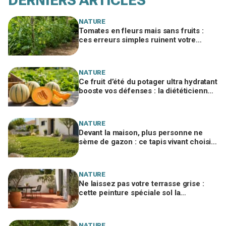
DERNIERS ARTICLES
NATURE
Tomates en fleurs mais sans fruits :
ces erreurs simples ruinent votre
récolte au potager si vous n’agissez
pas vite
NATURE
Ce fruit d’été du potager ultra hydratant
booste vos défenses : la diététicienne
vous dit quoi en faire cet été
NATURE
Devant la maison, plus personne ne
sème de gazon : ce tapis vivant choisi
par les paysagistes ne jaunit jamais
l'été
NATURE
Ne laissez pas votre terrasse grise :
cette peinture spéciale sol la
transforme en patio du Sud en un
week-end
NATURE