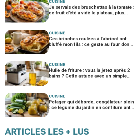
CUISINE
Je servais des bruschettas à la tomate :
ce fruit d’été a vidé le plateau, plus
personne ne voulait du reste de l’apéro
CUISINE
Ces brioches roulées à l’abricot ont
bluffé mon fils : ce geste au four donne
une mie de boulanger à ne jamais
zapper
CUISINE
Huile de friture : vous la jetez après 2
bains ? Cette astuce avec un simple
ingrédient du placard la sauve x3
CUISINE
Potager qui déborde, congélateur plein
: ce légume du jardin en confiture anti-
gaspi bluffe tout le monde
ARTICLES LES + LUS