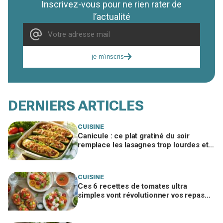
Inscrivez-vous pour ne rien rater de
l’actualité
je m'inscris
DERNIERS ARTICLES
CUISINE
Canicule : ce plat gratiné du soir
remplace les lasagnes trop lourdes et
passe même quand personne n'a faim
CUISINE
Ces 6 recettes de tomates ultra
simples vont révolutionner vos repas
d’été, ne passez pas à côté