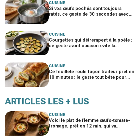
CUISINE
Si vos œufs pochés sont toujours
ratés, ce geste de 30 secondes avec
un ustensile banal remplace le vortex
CUISINE
Courgettes qui détrempent à la poêle :
ce geste avant cuisson évite la
catastrophe et donne une croûte dorée
CUISINE
Ce feuilleté roulé façon traiteur prêt en
10 minutes : le geste tout bête pour
bluffer vos invités à l’apéro
ARTICLES LES + LUS
CUISINE
Voici le plat de flemme œufs-tomate-
fromage, prêt en 12 min, qui va
remplacer vos pâtes au beurre