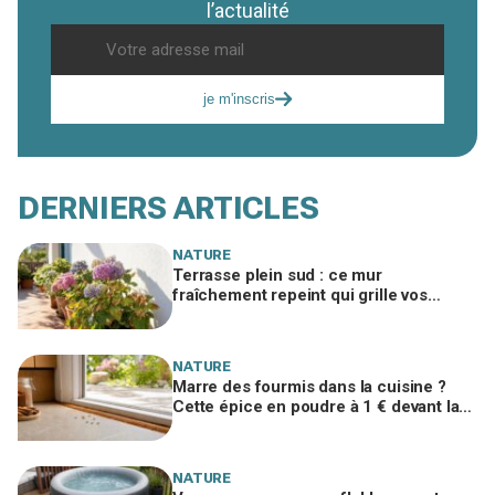
l’actualité
je m'inscris
DERNIERS ARTICLES
NATURE
Terrasse plein sud : ce mur
fraîchement repeint qui grille vos
hortensias et se cache derrière ces
taches sèches
NATURE
Marre des fourmis dans la cuisine ?
Cette épice en poudre à 1 € devant la
porte les arrête avant l’invasion
NATURE