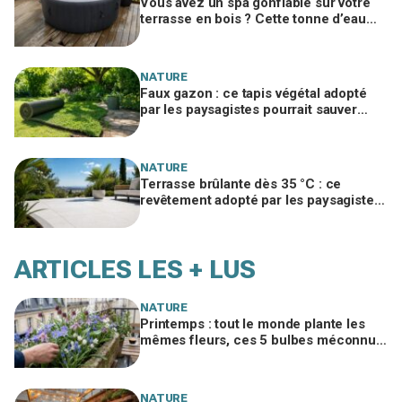
Vous avez un spa gonflable sur votre
terrasse en bois ? Cette tonne d’eau
pourrait la ruiner en un été
NATURE
Faux gazon : ce tapis végétal adopté
par les paysagistes pourrait sauver
votre jardin en 2026
NATURE
Terrasse brûlante dès 35 °C : ce
revêtement adopté par les paysagistes
reste frais pieds nus tout l’été
ARTICLES LES + LUS
NATURE
Printemps : tout le monde plante les
mêmes fleurs, ces 5 bulbes méconnus
à planter in extremis vont changer votre
jardin
NATURE