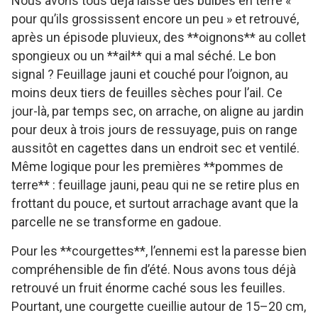
Nous avons tous déjà laissé des bulbes en terre «
pour qu’ils grossissent encore un peu » et retrouvé,
après un épisode pluvieux, des **oignons** au collet
spongieux ou un **ail** qui a mal séché. Le bon
signal ? Feuillage jauni et couché pour l’oignon, au
moins deux tiers de feuilles sèches pour l’ail. Ce
jour-là, par temps sec, on arrache, on aligne au jardin
pour deux à trois jours de ressuyage, puis on range
aussitôt en cagettes dans un endroit sec et ventilé.
Même logique pour les premières **pommes de
terre** : feuillage jauni, peau qui ne se retire plus en
frottant du pouce, et surtout arrachage avant que la
parcelle ne se transforme en gadoue.
Pour les **courgettes**, l’ennemi est la paresse bien
compréhensible de fin d’été. Nous avons tous déjà
retrouvé un fruit énorme caché sous les feuilles.
Pourtant, une courgette cueillie autour de 15–20 cm,