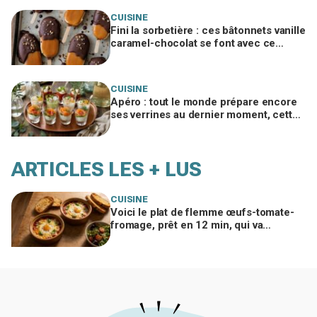
CUISINE
Fini la sorbetière : ces bâtonnets vanille
caramel-chocolat se font avec ce
simple moule mais exigent ce geste
crucial
CUISINE
Apéro : tout le monde prépare encore
ses verrines au dernier moment, cette
méthode la veille change tout
ARTICLES LES + LUS
CUISINE
Voici le plat de flemme œufs-tomate-
fromage, prêt en 12 min, qui va
remplacer vos pâtes au beurre