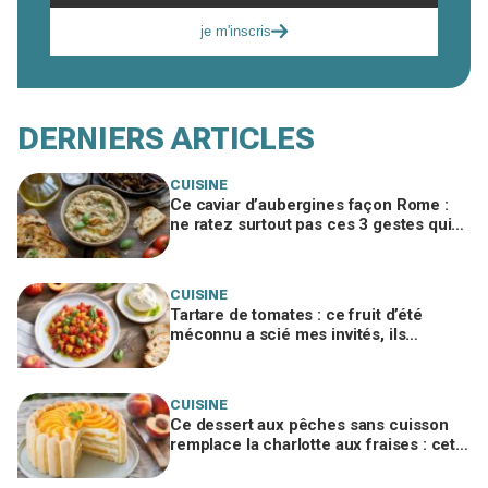
je m'inscris
DERNIERS ARTICLES
CUISINE
Ce caviar d’aubergines façon Rome :
ne ratez surtout pas ces 3 gestes qui
bluffent vos invités
CUISINE
Tartare de tomates : ce fruit d’été
méconnu a scié mes invités, ils
réclament tous maintenant la recette
CUISINE
Ce dessert aux pêches sans cuisson
remplace la charlotte aux fraises : cette
erreur avec les biscuits le fait
s'écrouler