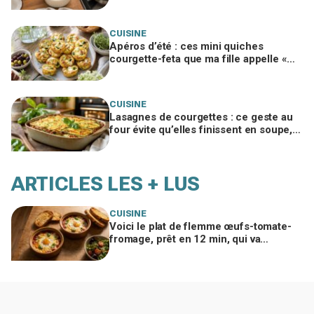
votre panna cotta végétale
CUISINE
Apéros d’été : ces mini quiches
courgette-feta que ma fille appelle «
nuages à la feta », si vous évitez ce
geste
CUISINE
Lasagnes de courgettes : ce geste au
four évite qu’elles finissent en soupe,
ma famille en redemande
ARTICLES LES + LUS
CUISINE
Voici le plat de flemme œufs-tomate-
fromage, prêt en 12 min, qui va
remplacer vos pâtes au beurre