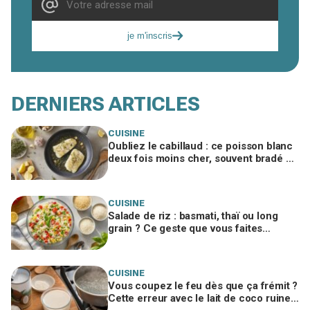
je m'inscris
DERNIERS ARTICLES
CUISINE
Oubliez le cabillaud : ce poisson blanc
deux fois moins cher, souvent bradé en
promo, régale autant
CUISINE
Salade de riz : basmati, thaï ou long
grain ? Ce geste que vous faites
encore ruine tout, un chef me l’a
interdit
CUISINE
Vous coupez le feu dès que ça frémit ?
Cette erreur avec le lait de coco ruine