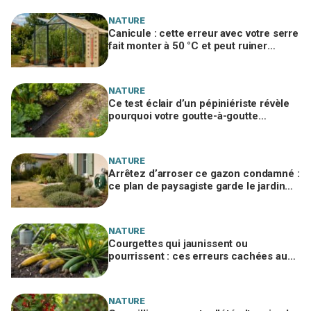
NATURE
Canicule : cette erreur avec votre serre
fait monter à 50 °C et peut ruiner
toutes vos tomates
NATURE
Ce test éclair d’un pépiniériste révèle
pourquoi votre goutte-à-goutte
n’arrose jamais le fond du potager
NATURE
Arrêtez d’arroser ce gazon condamné :
ce plan de paysagiste garde le jardin
vert et jusqu’à 70 % d’eau en moins
NATURE
Courgettes qui jaunissent ou
pourrissent : ces erreurs cachées au
potager à corriger vite pour sauver vos
récoltes
NATURE