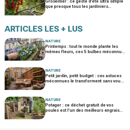
Groseillier : ce geste d'été ultra simple
que presque tous les jardiniers
oublient et qui décuple la récolte
ARTICLES LES + LUS
NATURE
Printemps : tout le monde plante les
mêmes fleurs, ces 5 bulbes méconnus
à planter in extremis vont changer votre
jardin
NATURE
Petit jardin, petit budget : ces astuces
méconnues le transforment sans vous
ruiner, à condition d’éviter cette erreur
NATURE
Potager : ce déchet gratuit de vos
poules est l’un des meilleurs engrais
naturels, mais mal utilisé il brûle vos
plantes