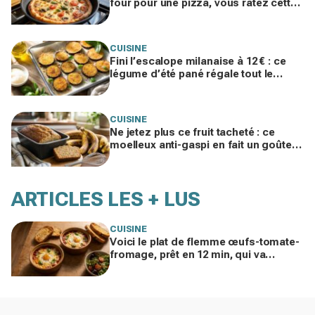
four pour une pizza, vous ratez cette
méthode à la poêle ultra croustillante
CUISINE
Fini l’escalope milanaise à 12 € : ce
légume d’été pané régale tout le
monde pour moins de 1 € au four
CUISINE
Ne jetez plus ce fruit tacheté : ce
moelleux anti-gaspi en fait un goûter
fondant qui bluffe toute la famille
ARTICLES LES + LUS
CUISINE
Voici le plat de flemme œufs-tomate-
fromage, prêt en 12 min, qui va
remplacer vos pâtes au beurre