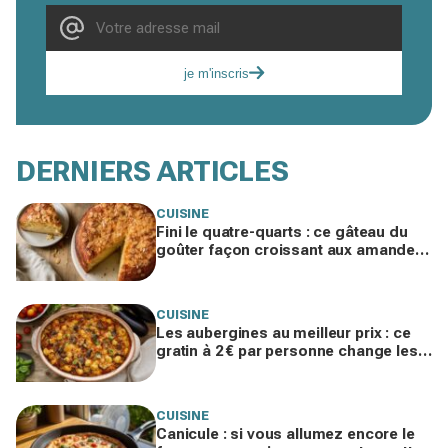
je m'inscris
DERNIERS ARTICLES
CUISINE
Fini le quatre-quarts : ce gâteau du
goûter façon croissant aux amandes,
sans pâte levée, disparaît en 2 jours
CUISINE
Les aubergines au meilleur prix : ce
gratin à 2 € par personne change les
dîners de fin d’été de toute la famille
CUISINE
Canicule : si vous allumez encore le