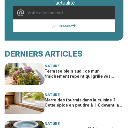
l’actualité
je m'inscris
DERNIERS ARTICLES
NATURE
Terrasse plein sud : ce mur
fraîchement repeint qui grille vos
hortensias et se cache derrière ces
taches sèches
NATURE
Marre des fourmis dans la cuisine ?
Cette épice en poudre à 1 € devant la
porte les arrête avant l’invasion
NATURE