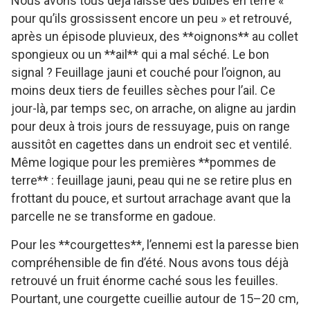
Nous avons tous déjà laissé des bulbes en terre «
pour qu’ils grossissent encore un peu » et retrouvé,
après un épisode pluvieux, des **oignons** au collet
spongieux ou un **ail** qui a mal séché. Le bon
signal ? Feuillage jauni et couché pour l’oignon, au
moins deux tiers de feuilles sèches pour l’ail. Ce
jour-là, par temps sec, on arrache, on aligne au jardin
pour deux à trois jours de ressuyage, puis on range
aussitôt en cagettes dans un endroit sec et ventilé.
Même logique pour les premières **pommes de
terre** : feuillage jauni, peau qui ne se retire plus en
frottant du pouce, et surtout arrachage avant que la
parcelle ne se transforme en gadoue.
Pour les **courgettes**, l’ennemi est la paresse bien
compréhensible de fin d’été. Nous avons tous déjà
retrouvé un fruit énorme caché sous les feuilles.
Pourtant, une courgette cueillie autour de 15–20 cm,