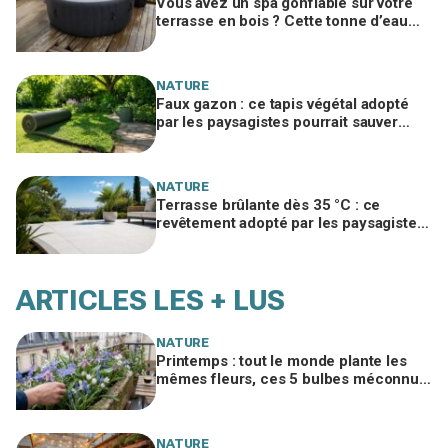
Vous avez un spa gonflable sur votre
terrasse en bois ? Cette tonne d’eau
pourrait la ruiner en un été
NATURE
Faux gazon : ce tapis végétal adopté
par les paysagistes pourrait sauver
votre jardin en 2026
NATURE
Terrasse brûlante dès 35 °C : ce
revêtement adopté par les paysagistes
reste frais pieds nus tout l’été
ARTICLES LES + LUS
NATURE
Printemps : tout le monde plante les
mêmes fleurs, ces 5 bulbes méconnus
à planter in extremis vont changer votre
jardin
NATURE