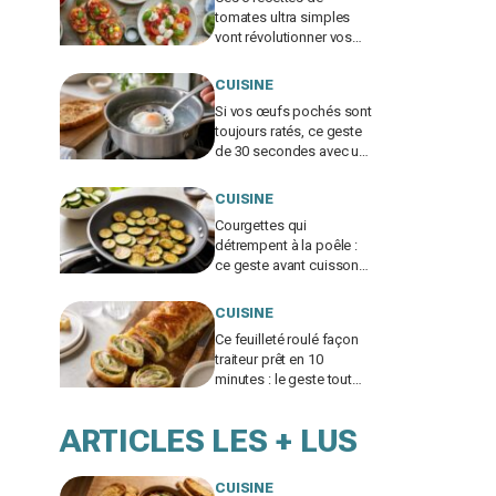
tomates ultra simples
vont révolutionner vos
repas d’été, ne passez
pas à côté
CUISINE
Si vos œufs pochés sont
toujours ratés, ce geste
de 30 secondes avec un
ustensile banal remplace
le vortex
CUISINE
Courgettes qui
détrempent à la poêle :
ce geste avant cuisson
évite la catastrophe et
donne une croûte dorée
CUISINE
Ce feuilleté roulé façon
traiteur prêt en 10
minutes : le geste tout
bête pour bluffer vos
invités à l’apéro
ARTICLES LES + LUS
CUISINE