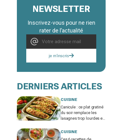
NEWSLETTER
Inscrivez-vous pour ne rien
rater de l’actualité
je m'inscris
DERNIERS ARTICLES
CUISINE
Canicule : ce plat gratiné
du soir remplace les
lasagnes trop lourdes et
passe même quand
personne n'a faim
CUISINE
Ces 6 recettes de