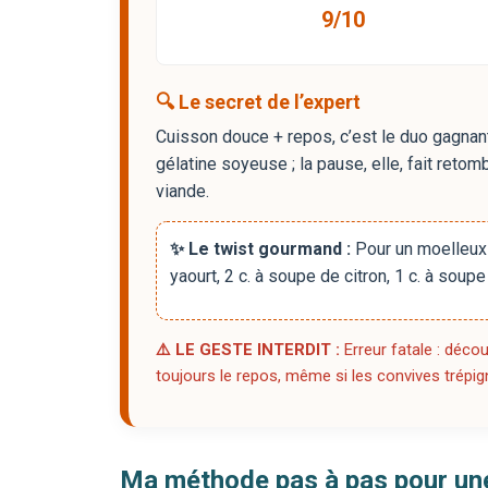
9/10
🔍 Le secret de l’expert
Cuisson douce + repos, c’est le duo gagnan
gélatine soyeuse ; la pause, elle, fait retom
viande.
✨ Le twist gourmand :
Pour un moelleux 
yaourt, 2 c. à soupe de citron, 1 c. à soupe
⚠️ LE GESTE INTERDIT :
Erreur fatale : déco
toujours le repos, même si les convives trépig
Ma méthode pas à pas pour une