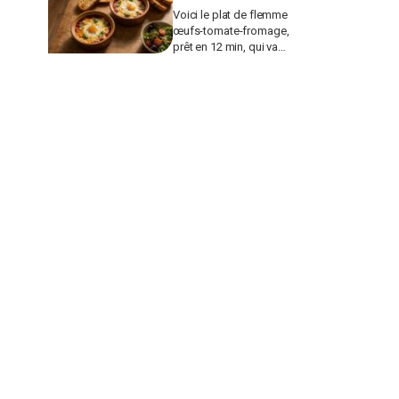
Voici le plat de flemme
œufs-tomate-fromage,
prêt en 12 min, qui va
remplacer vos pâtes au
beurre