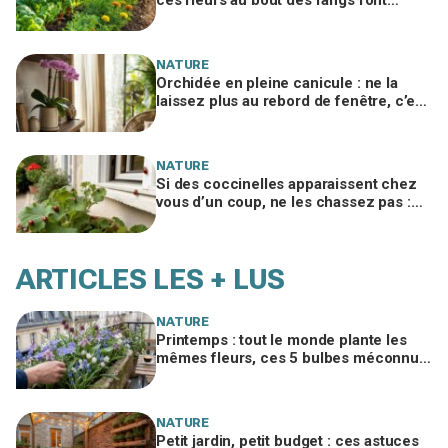
arrêter les produits à tous les jardiniers
NATURE
Orchidée en pleine canicule : ne la
laissez plus au rebord de fenêtre, c’est
cet endroit précis qui la sauve à 35 °C
NATURE
Si des coccinelles apparaissent chez
vous d’un coup, ne les chassez pas :
ce signal caché sur vos plantes et vos
murs
ARTICLES LES + LUS
NATURE
Printemps : tout le monde plante les
mêmes fleurs, ces 5 bulbes méconnus
à planter in extremis vont changer votre
jardin
NATURE
Petit jardin, petit budget : ces astuces