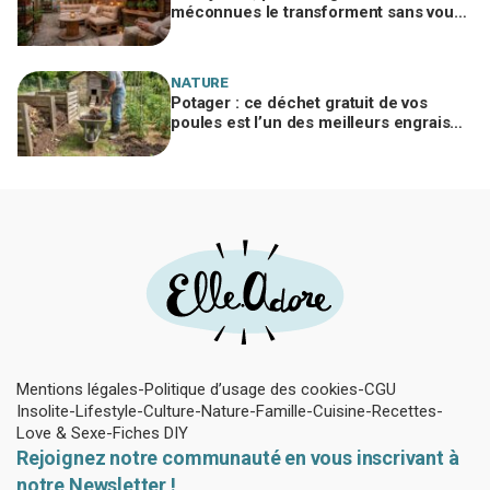
méconnues le transforment sans vous
ruiner, à condition d’éviter cette erreur
NATURE
Potager : ce déchet gratuit de vos
poules est l’un des meilleurs engrais
naturels, mais mal utilisé il brûle vos
plantes
Mentions légales
Politique d’usage des cookies
CGU
Insolite
Lifestyle
Culture
Nature
Famille
Cuisine
Recettes
Love & Sexe
Fiches DIY
Rejoignez notre communauté en vous inscrivant à
notre Newsletter !