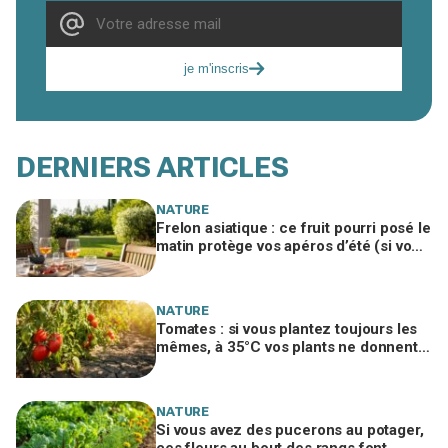
je m'inscris
DERNIERS ARTICLES
NATURE
Frelon asiatique : ce fruit pourri posé le
matin protège vos apéros d’été (si vous
le placez ici)
NATURE
Tomates : si vous plantez toujours les
mêmes, à 35°C vos plants ne donnent
plus rien, sauf ces 3 variétés
NATURE
Si vous avez des pucerons au potager,
ces fleurs au bout des rangs font