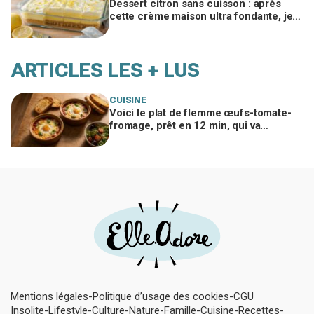
Dessert citron sans cuisson : après
cette crème maison ultra fondante, je
n’achète plus jamais de pudding en
sachet
ARTICLES LES + LUS
CUISINE
Voici le plat de flemme œufs-tomate-
fromage, prêt en 12 min, qui va
remplacer vos pâtes au beurre
Mentions légales
Politique d’usage des cookies
CGU
Insolite
Lifestyle
Culture
Nature
Famille
Cuisine
Recettes