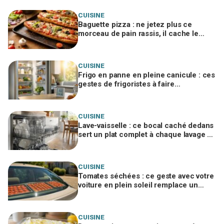
CUISINE
Baguette pizza : ne jetez plus ce
morceau de pain rassis, il cache le
secret d'une base ultra croustillante
CUISINE
Frigo en panne en pleine canicule : ces
gestes de frigoristes à faire
absolument dans les 4 h (et celui à
bannir)
CUISINE
Lave-vaisselle : ce bocal caché dedans
sert un plat complet à chaque lavage si
vous évitez cette erreur
CUISINE
Tomates séchées : ce geste avec votre
voiture en plein soleil remplace un
déshydrateur, sauf si vous faites cette
erreur
CUISINE