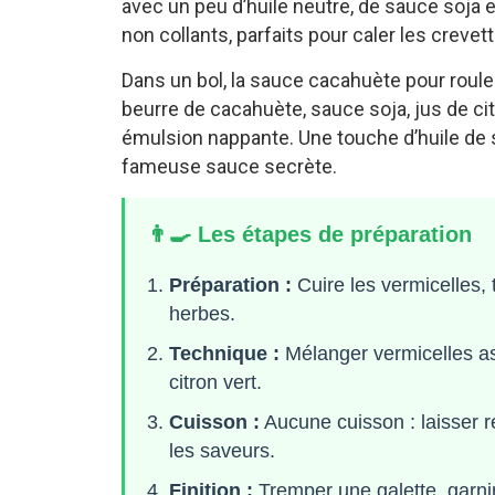
avec un peu d’huile neutre, de sauce soja e
non collants, parfaits pour caler les creve
Dans un bol, la sauce cacahuète pour roul
beurre de cacahuète, sauce soja, jus de cit
émulsion nappante. Une touche d’huile de s
fameuse sauce secrète.
👨‍🍳 Les étapes de préparation
Préparation :
Cuire les vermicelles, t
herbes.
Technique :
Mélanger vermicelles as
citron vert.
Cuisson :
Aucune cuisson : laisser 
les saveurs.
Finition :
Tremper une galette, garnir 