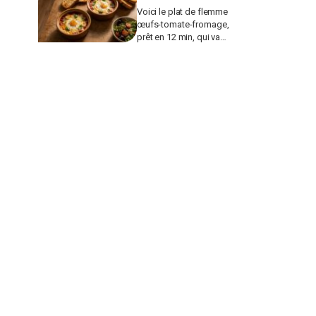
Voici le plat de flemme
œufs-tomate-fromage,
prêt en 12 min, qui va
remplacer vos pâtes au
beurre