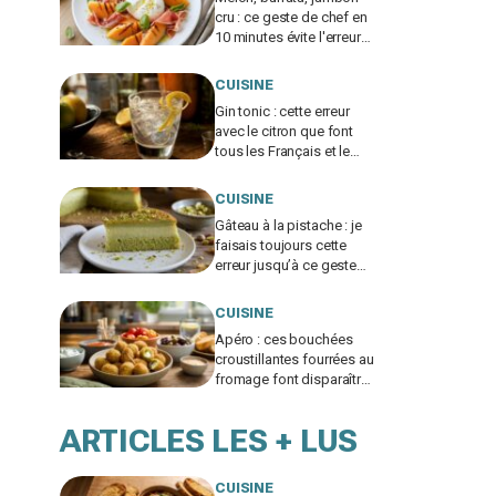
cru : ce geste de chef en
10 minutes évite l'erreur
qui gâche tout et en fait
un plat de resto
CUISINE
Gin tonic : cette erreur
avec le citron que font
tous les Français et le
geste de barman qui
change tout
CUISINE
Gâteau à la pistache : je
faisais toujours cette
erreur jusqu’à ce geste
en 3 temps qui change
tout
CUISINE
Apéro : ces bouchées
croustillantes fourrées au
fromage font disparaître
les chips, à tester vite
ARTICLES LES + LUS
CUISINE