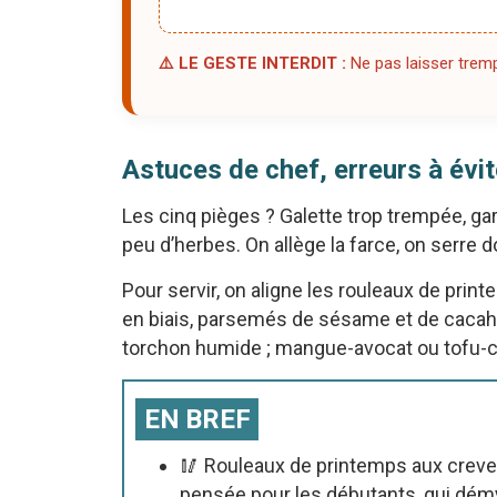
⚠️ LE GESTE INTERDIT :
Ne pas laisser trempe
Astuces de chef, erreurs à évit
Les cinq pièges ? Galette trop trempée, gar
peu d’herbes. On allège la farce, on serre d
Pour servir, on aligne les rouleaux de pri
en biais, parsemés de sésame et de cacahuè
torchon humide ; mangue-avocat ou tofu-co
EN BREF
🥢 Rouleaux de printemps aux creve
pensée pour les débutants, qui démy