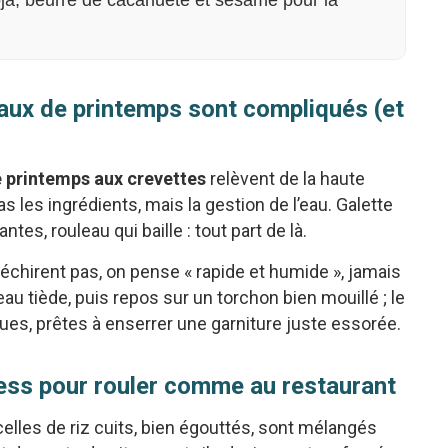
oja, beurre de cacahuète et sésame pour la
eaux de printemps sont compliqués (et
 printemps aux crevettes
relèvent de la haute
pas les ingrédients, mais la gestion de l’eau. Galette
s, rouleau qui baille : tout part de là.
déchirent pas, on pense « rapide et humide », jamais
au tiède, puis repos sur un torchon bien mouillé ; le
ues, prêtes à enserrer une garniture juste essorée.
ress pour rouler comme au restaurant
celles de riz cuits, bien égouttés, sont mélangés