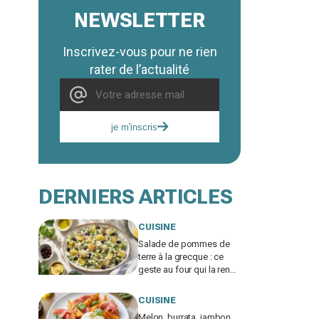
NEWSLETTER
Inscrivez-vous pour ne rien
rater de l’actualité
je m'inscris
DERNIERS ARTICLES
CUISINE
Salade de pommes de
terre à la grecque : ce
geste au four qui la rend
irrésistible et fait
exploser les demandes
CUISINE
de rab
Melon, burrata, jambon