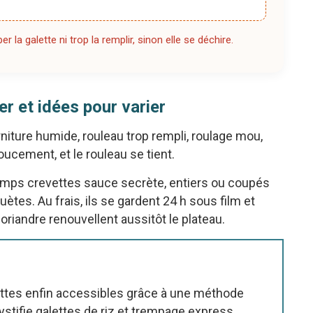
r la galette ni trop la remplir, sinon elle se déchire.
er et idées pour varier
niture humide, rouleau trop rempli, roulage mou,
oucement, et le rouleau se tient.
ntemps crevettes sauce secrète, entiers ou coupés
tes. Au frais, ils se gardent 24 h sous film et
riandre renouvellent aussitôt le plateau.
ttes enfin accessibles grâce à une méthode
stifie galettes de riz et trempage express.