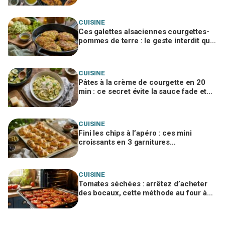
CUISINE
Ces galettes alsaciennes courgettes-
pommes de terre : le geste interdit qui
ruine tout le croustillant
CUISINE
Pâtes à la crème de courgette en 20
min : ce secret évite la sauce fade et
fait tout le monde se resservir
CUISINE
Fini les chips à l’apéro : ces mini
croissants en 3 garnitures
disparaissent avant le premier verre
CUISINE
Tomates séchées : arrêtez d’acheter
des bocaux, cette méthode au four à
moins de 3 € change tout