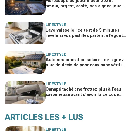
Horoscope du jeudi 6 août 2026 :
amour, argent, santé, ces signes jouent
gros aujourd’hui sans le savoir
LIFESTYLE
Lave-vaisselle : ce test de 5 minutes
révèle si vos pastilles partent à l’égout
et font exploser la facture
LIFESTYLE
Autoconsommation solaire : ne signez
plus de devis de panneaux sans vérifier
cette erreur qui ruine vos économies
LIFESTYLE
Canapé taché : ne frottez plus à l’eau
savonneuse avant d’avoir lu ce code
d’entretien caché, sinon vous le ruinez
ARTICLES LES + LUS
LIFESTYLE