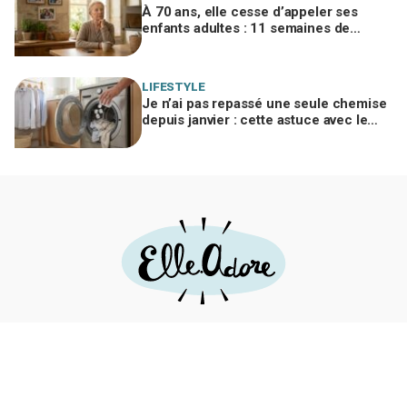
À 70 ans, elle cesse d’appeler ses
enfants adultes : 11 semaines de
silence et une leçon brutale sur les
familles modernes
LIFESTYLE
Je n’ai pas repassé une seule chemise
depuis janvier : cette astuce avec le
sèche-linge tient en 15 minutes
Mentions légales
Politique d’usage des cookies
CGU
Insolite
Lifestyle
Culture
Nature
Famille
Cuisine
Recettes
Love & Sexe
Fiches DIY
Rejoignez notre communauté en vous inscrivant à