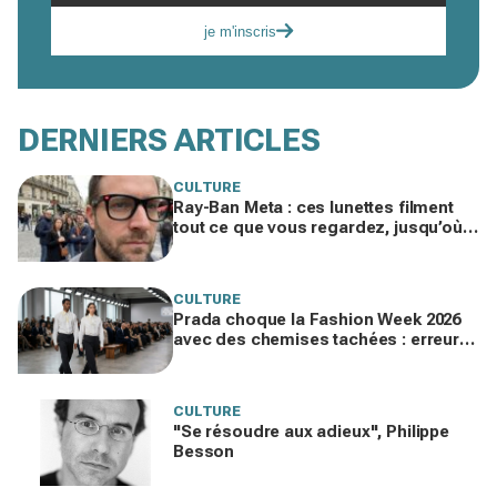
je m'inscris
DERNIERS ARTICLES
CULTURE
Ray-Ban Meta : ces lunettes filment
tout ce que vous regardez, jusqu’où
ira cette atteinte à la vie privée ?
CULTURE
Prada choque la Fashion Week 2026
avec des chemises tachées : erreur
impardonnable ou manifeste assumé
?
CULTURE
"Se résoudre aux adieux", Philippe
Besson