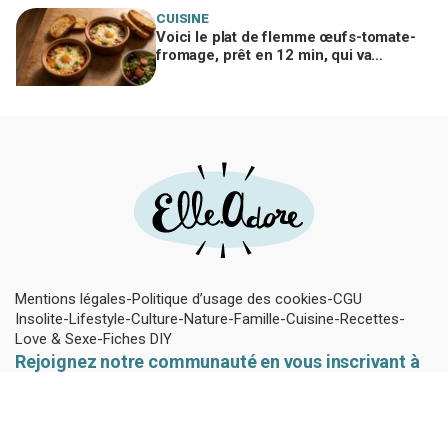
CUISINE
Voici le plat de flemme œufs-tomate-
fromage, prêt en 12 min, qui va
remplacer vos pâtes au beurre
Mentions légales
Politique d’usage des cookies
CGU
Insolite
Lifestyle
Culture
Nature
Famille
Cuisine
Recettes
Love & Sexe
Fiches DIY
Rejoignez notre communauté en vous inscrivant à
notre Newsletter !
Pour ne rien louper des dernières actus Mariefrance et rester à
la page des dernières tendances jeunes.