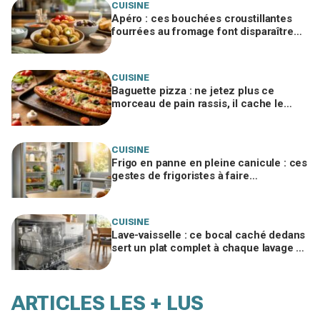
CUISINE
Apéro : ces bouchées croustillantes
fourrées au fromage font disparaître
les chips, à tester vite
CUISINE
Baguette pizza : ne jetez plus ce
morceau de pain rassis, il cache le
secret d'une base ultra croustillante
CUISINE
Frigo en panne en pleine canicule : ces
gestes de frigoristes à faire
absolument dans les 4 h (et celui à
bannir)
CUISINE
Lave-vaisselle : ce bocal caché dedans
sert un plat complet à chaque lavage si
vous évitez cette erreur
ARTICLES LES + LUS