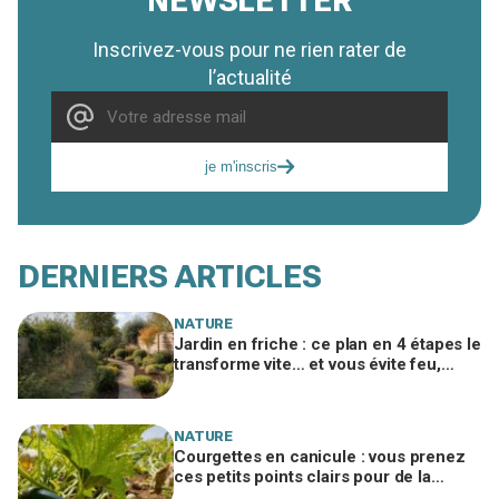
NEWSLETTER
Inscrivez-vous pour ne rien rater de
l’actualité
je m'inscris
DERNIERS ARTICLES
NATURE
Jardin en friche : ce plan en 4 étapes le
transforme vite… et vous évite feu,
amende et voisins furieux
NATURE
Courgettes en canicule : vous prenez
ces petits points clairs pour de la
poussière, ils bloquent toute la récolte