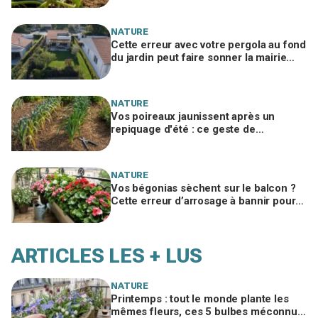
NATURE
Cette erreur avec votre pergola au fond
du jardin peut faire sonner la mairie
chez vous en quelques mois
NATURE
Vos poireaux jaunissent après un
repiquage d'été : ce geste de
maraîcher évite de perdre toute votre
rangée
NATURE
Vos bégonias sèchent sur le balcon ?
Cette erreur d’arrosage à bannir pour
garder des fleurs jusqu’à l’automne
ARTICLES LES + LUS
NATURE
Printemps : tout le monde plante les
mêmes fleurs, ces 5 bulbes méconnus