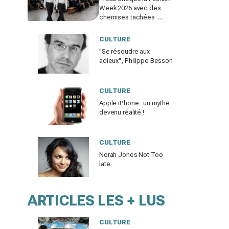
Week 2026 avec des
chemises tachées :
erreur impardonnable ou
manifeste assumé ?
CULTURE
"Se résoudre aux
adieux", Philippe Besson
CULTURE
Apple iPhone : un mythe
devenu réalité !
CULTURE
Norah Jones Not Too
late
ARTICLES LES + LUS
CULTURE