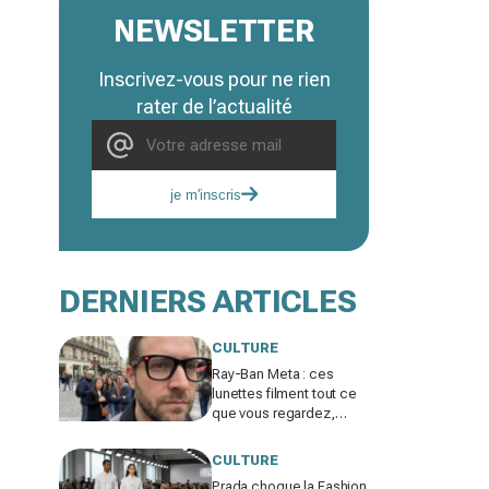
NEWSLETTER
Inscrivez-vous pour ne rien
rater de l’actualité
je m'inscris
DERNIERS ARTICLES
CULTURE
Ray-Ban Meta : ces
lunettes filment tout ce
que vous regardez,
jusqu’où ira cette
atteinte à la vie privée ?
CULTURE
Prada choque la Fashion