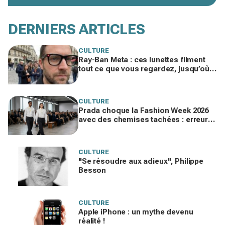
DERNIERS ARTICLES
CULTURE
Ray-Ban Meta : ces lunettes filment
tout ce que vous regardez, jusqu’où
ira cette atteinte à la vie privée ?
CULTURE
Prada choque la Fashion Week 2026
avec des chemises tachées : erreur
impardonnable ou manifeste assumé
?
CULTURE
"Se résoudre aux adieux", Philippe
Besson
CULTURE
Apple iPhone : un mythe devenu
réalité !