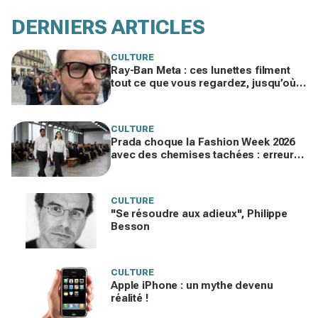
DERNIERS ARTICLES
CULTURE
Ray-Ban Meta : ces lunettes filment
tout ce que vous regardez, jusqu’où
ira cette atteinte à la vie privée ?
CULTURE
Prada choque la Fashion Week 2026
avec des chemises tachées : erreur
impardonnable ou manifeste assumé
?
CULTURE
"Se résoudre aux adieux", Philippe
Besson
CULTURE
Apple iPhone : un mythe devenu
réalité !