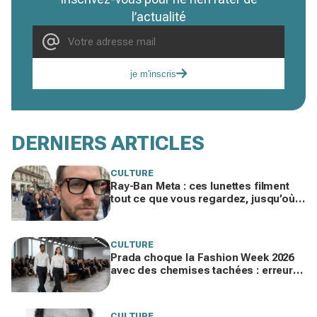
l’actualité
je m'inscris
DERNIERS ARTICLES
CULTURE
Ray-Ban Meta : ces lunettes filment
tout ce que vous regardez, jusqu’où
ira cette atteinte à la vie privée ?
CULTURE
Prada choque la Fashion Week 2026
avec des chemises tachées : erreur
impardonnable ou manifeste assumé
?
CULTURE