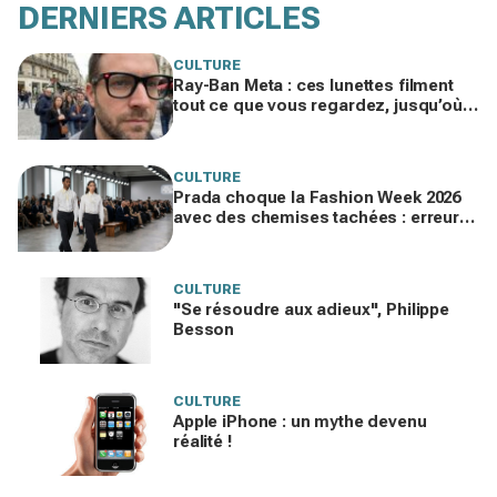
DERNIERS ARTICLES
CULTURE
Ray-Ban Meta : ces lunettes filment
tout ce que vous regardez, jusqu’où
ira cette atteinte à la vie privée ?
CULTURE
Prada choque la Fashion Week 2026
avec des chemises tachées : erreur
impardonnable ou manifeste assumé
?
CULTURE
"Se résoudre aux adieux", Philippe
Besson
CULTURE
Apple iPhone : un mythe devenu
réalité !