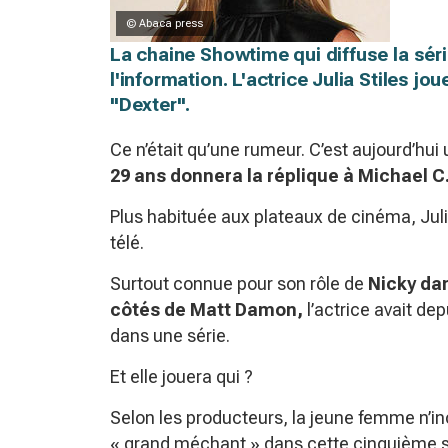
© Abaca press
La chaine Showtime qui diffuse la séri
l'information. L'actrice Julia Stiles j
"Dexter".
Ce n’était qu’une rumeur. C’est aujourd’hui 
29 ans donnera la réplique à Michael C.
Plus habituée aux plateaux de cinéma, Juli
télé.
Surtout connue pour son rôle de
Nicky dan
côtés de Matt Damon,
l’actrice avait de
dans une série.
Et elle jouera qui ?
Selon les producteurs, la jeune femme n’inc
« grand méchant » dans cette cinquième s