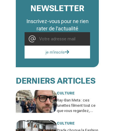
NEWSLETTER
Inscrivez-vous pour ne rien
rater de l’actualité
je m'inscris
DERNIERS ARTICLES
CULTURE
Ray-Ban Meta : ces
lunettes filment tout ce
que vous regardez,
jusqu’où ira cette
atteinte à la vie privée ?
CULTURE
Prada choque la Fashion