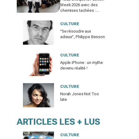
Week 2026 avec des
chemises tachées :
erreur impardonnable ou
manifeste assumé ?
CULTURE
"Se résoudre aux
adieux", Philippe Besson
CULTURE
Apple iPhone : un mythe
devenu réalité !
CULTURE
Norah Jones Not Too
late
ARTICLES LES + LUS
CULTURE