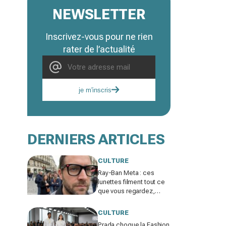
NEWSLETTER
Inscrivez-vous pour ne rien
rater de l’actualité
je m'inscris
DERNIERS ARTICLES
CULTURE
Ray-Ban Meta : ces
lunettes filment tout ce
que vous regardez,
jusqu’où ira cette
atteinte à la vie privée ?
CULTURE
Prada choque la Fashion