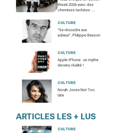
Week 2026 avec des
chemises tachées :
erreur impardonnable ou
manifeste assumé ?
CULTURE
"Se résoudre aux
adieux", Philippe Besson
CULTURE
Apple iPhone : un mythe
devenu réalité !
CULTURE
Norah Jones Not Too
late
ARTICLES LES + LUS
CULTURE