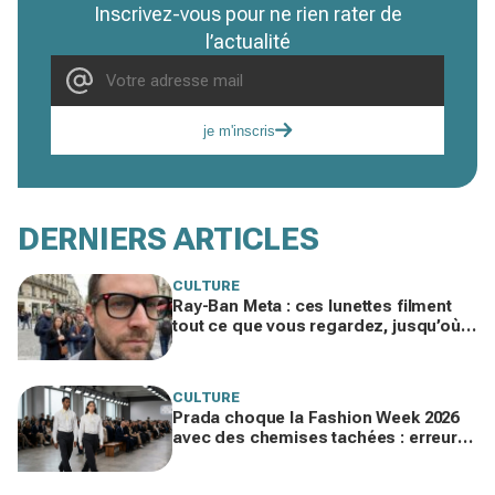
Inscrivez-vous pour ne rien rater de
l’actualité
je m'inscris
DERNIERS ARTICLES
CULTURE
Ray-Ban Meta : ces lunettes filment
tout ce que vous regardez, jusqu’où
ira cette atteinte à la vie privée ?
CULTURE
Prada choque la Fashion Week 2026
avec des chemises tachées : erreur
impardonnable ou manifeste assumé
?