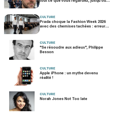
tout ce que vous regardez, jusqu’où
ira cette atteinte à la vie privée ?
CULTURE
Prada choque la Fashion Week 2026
avec des chemises tachées : erreur
impardonnable ou manifeste assumé
?
CULTURE
"Se résoudre aux adieux", Philippe
Besson
CULTURE
Apple iPhone : un mythe devenu
réalité !
CULTURE
Norah Jones Not Too late