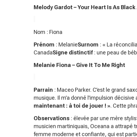
Melody Gardot – Your Heart Is As Black
Nom : Fiona
Prénom
: Melanie
Surnom
: « La réconcili
Canada
Signe distinctif
: une peau de béb
Melanie Fiona – Give It To Me Right
Parrain
: Maceo Parker. C’est le grand saxo
musique. Il m’a donné l’impulsion décisive
maintenant : à toi de jouer ! »
. Cette phr
Observations
: élevée par une mère styli
musicien martiniquais, Oceana a attrapé très
femme moderne et confiante, qui est partie