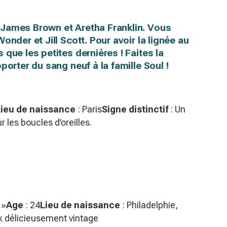
James Brown et Aretha Franklin. Vous
nder et Jill Scott. Pour avoir la lignée au
que les petites dernières ! Faites la
porter du sang neuf à la famille Soul !
Lieu de naissance
: Paris
Signe distinctif
: Un
 les boucles d’oreilles.
 »
Age
: 24
Lieu de naissance
: Philadelphie,
k délicieusement vintage