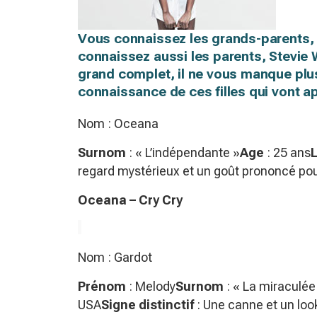
Vous connaissez les grands-parents, 
connaissez aussi les parents, Stevie Wo
grand complet, il ne vous manque plus 
connaissance de ces filles qui vont ap
Nom : Oceana
Surnom
: « L’indépendante »
Age
: 25 ans
regard mystérieux et un goût prononcé pour
Oceana – Cry Cry
Nom : Gardot
Prénom
: Melody
Surnom
: « La miraculée
USA
Signe distinctif
: Une canne et un loo