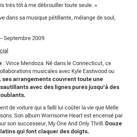
is très tôt à me débrouiller toute seule. »
uve dans sa musique pétillante, mélange de soul,
) – Septembre 2009
cial
e
: Vince Mendoza. Né dans le Connecticut, ce
ollaborations musicales avec Kyle Eastwood ou
, ses arrangements couvrent toute une
sautillants avec des lignes pures jusqu’à des
roublants.
t de voiture qui a failli lui coûter la vie que Melle
nsons. Son album Worrisome Heart est encensé par
r sur son successeur, My One And Only Thrill.
Douze
atins qui font claquer des doigts.