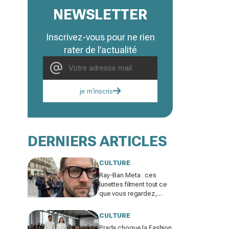
NEWSLETTER
Inscrivez-vous pour ne rien
rater de l’actualité
je m'inscris
DERNIERS ARTICLES
CULTURE
Ray-Ban Meta : ces
lunettes filment tout ce
que vous regardez,
jusqu’où ira cette
atteinte à la vie privée ?
CULTURE
Prada choque la Fashion