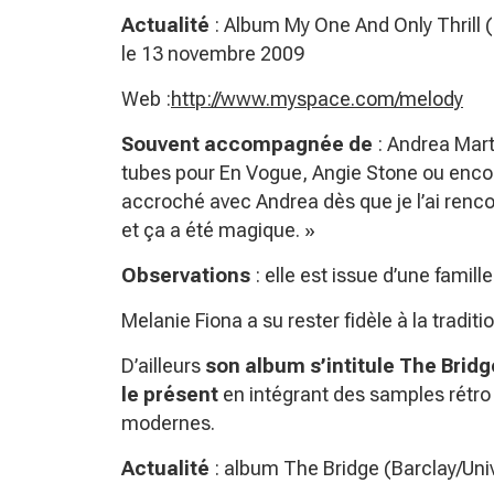
Actualité
: Album My One And Only Thrill (
le 13 novembre 2009
Web :
http://www.myspace.com/melody
Souvent accompagnée de
: Andrea Marti
tubes pour En Vogue, Angie Stone ou encore
accroché avec Andrea dès que je l’ai rencon
et ça a été magique. »
Observations
: elle est issue d’une famil
Melanie Fiona a su rester fidèle à la tradit
D’ailleurs
son album s’intitule The Bridge
le prés
e
nt
en intégrant des samples rétro
modernes.
Actualité
: album The Bridge (Barclay/Uni