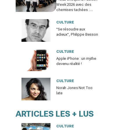
Week 2026 avec des
chemises tachées :
erreur impardonnable ou
manifeste assumé ?
CULTURE
"Se résoudre aux
adieux", Philippe Besson
CULTURE
Apple iPhone : un mythe
devenu réalité !
CULTURE
Norah Jones Not Too
late
ARTICLES LES + LUS
CULTURE