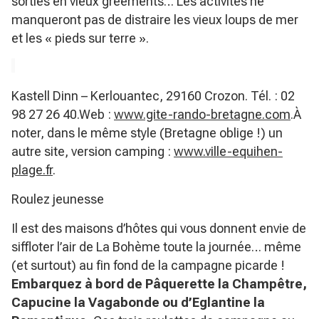
sorties en vieux gréements… Les activités ne
manqueront pas de distraire les vieux loups de mer
et les « pieds sur terre ».
Kastell Dinn – Kerlouantec, 29160 Crozon. Tél. : 02
98 27 26 40.Web :
www.gite-rando-bretagne.com
.À
noter, dans le même style (Bretagne oblige !) un
autre site, version camping :
www.ville-equihen-
plage.fr
.
Roulez jeunesse
Il est des maisons d’hôtes qui vous donnent envie de
siffloter l’air de La Bohème toute la journée… même
(et surtout) au fin fond de la campagne picarde !
Embarquez à bord de Pâquerette la Champêtre,
Capucine la Vagabonde ou d’Eglantine la