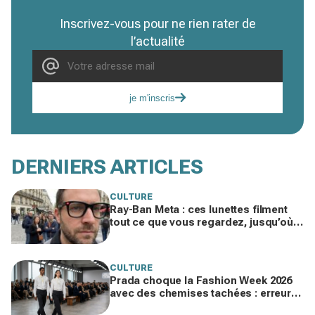
Inscrivez-vous pour ne rien rater de
l’actualité
je m'inscris
DERNIERS ARTICLES
CULTURE
Ray-Ban Meta : ces lunettes filment
tout ce que vous regardez, jusqu’où
ira cette atteinte à la vie privée ?
CULTURE
Prada choque la Fashion Week 2026
avec des chemises tachées : erreur
impardonnable ou manifeste assumé