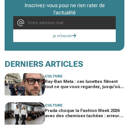
Inscrivez-vous pour ne rien rater de
l’actualité
je m'inscris
DERNIERS ARTICLES
CULTURE
Ray-Ban Meta : ces lunettes filment
tout ce que vous regardez, jusqu’où
ira cette atteinte à la vie privée ?
CULTURE
Prada choque la Fashion Week 2026
avec des chemises tachées : erreur
impardonnable ou manifeste assumé
?