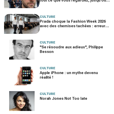
tout ce que vous regardez, jusqu’où
ira cette atteinte à la vie privée ?
CULTURE
Prada choque la Fashion Week 2026
avec des chemises tachées : erreur
impardonnable ou manifeste assumé
?
CULTURE
"Se résoudre aux adieux", Philippe
Besson
CULTURE
Apple iPhone : un mythe devenu
réalité !
CULTURE
Norah Jones Not Too late