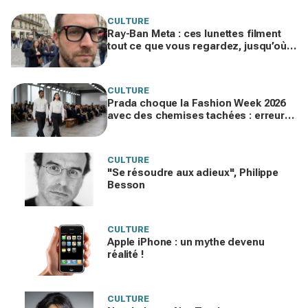
CULTURE
Ray-Ban Meta : ces lunettes filment
tout ce que vous regardez, jusqu’où
ira cette atteinte à la vie privée ?
CULTURE
Prada choque la Fashion Week 2026
avec des chemises tachées : erreur
impardonnable ou manifeste assumé
?
CULTURE
"Se résoudre aux adieux", Philippe
Besson
CULTURE
Apple iPhone : un mythe devenu
réalité !
CULTURE