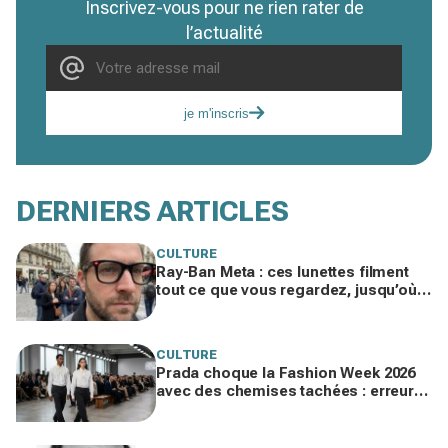
Inscrivez-vous pour ne rien rater de
l’actualité
je m'inscris
DERNIERS ARTICLES
CULTURE
Ray-Ban Meta : ces lunettes filment
tout ce que vous regardez, jusqu’où
ira cette atteinte à la vie privée ?
CULTURE
Prada choque la Fashion Week 2026
avec des chemises tachées : erreur
impardonnable ou manifeste assumé
?