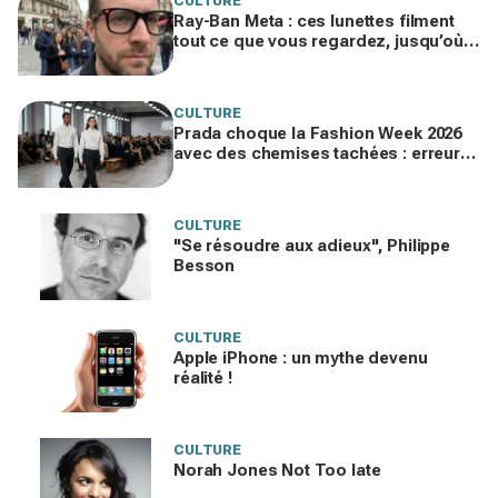
CULTURE
Ray-Ban Meta : ces lunettes filment
tout ce que vous regardez, jusqu’où
ira cette atteinte à la vie privée ?
CULTURE
Prada choque la Fashion Week 2026
avec des chemises tachées : erreur
impardonnable ou manifeste assumé
?
CULTURE
"Se résoudre aux adieux", Philippe
Besson
CULTURE
Apple iPhone : un mythe devenu
réalité !
CULTURE
Norah Jones Not Too late