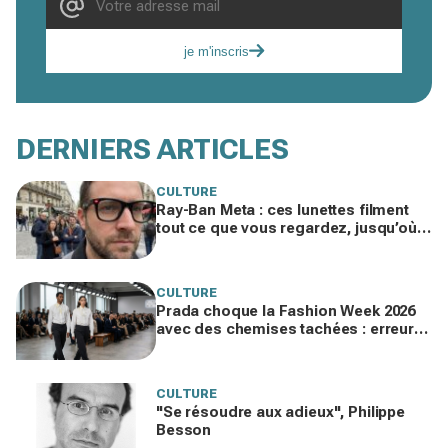
je m'inscris
DERNIERS ARTICLES
CULTURE
Ray-Ban Meta : ces lunettes filment
tout ce que vous regardez, jusqu’où
ira cette atteinte à la vie privée ?
CULTURE
Prada choque la Fashion Week 2026
avec des chemises tachées : erreur
impardonnable ou manifeste assumé
?
CULTURE
"Se résoudre aux adieux", Philippe
Besson