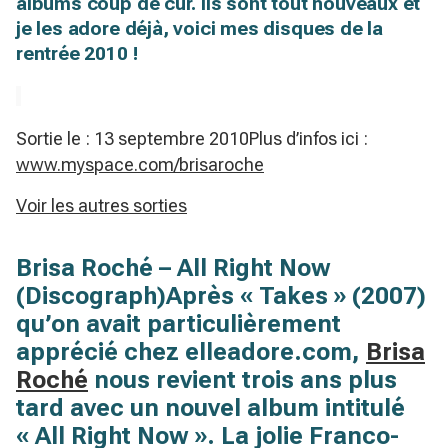
albums coup de cur. Ils sont tout nouveaux et
je les adore déjà, voici mes disques de la
rentrée 2010 !
Sortie le : 13 septembre 2010Plus d’infos ici :
www.myspace.com/brisaroche
Voir les autres sorties
Brisa Roché – All Right Now
(Discograph)
Après « Takes » (2007)
qu’on avait particulièrement
apprécié chez elleadore.com,
Brisa
Roché
nous revient trois ans plus
tard avec un nouvel album intitulé
« All Right Now ». La jolie Franco-