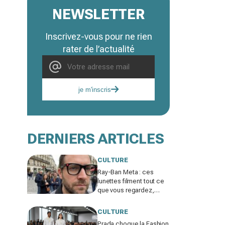
NEWSLETTER
Inscrivez-vous pour ne rien
rater de l’actualité
je m'inscris
DERNIERS ARTICLES
CULTURE
Ray-Ban Meta : ces
lunettes filment tout ce
que vous regardez,
jusqu’où ira cette
atteinte à la vie privée ?
CULTURE
Prada choque la Fashion