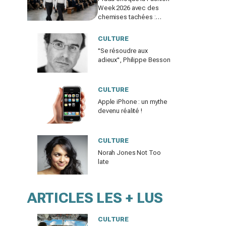
Week 2026 avec des
chemises tachées :
erreur impardonnable ou
manifeste assumé ?
CULTURE
"Se résoudre aux
adieux", Philippe Besson
CULTURE
Apple iPhone : un mythe
devenu réalité !
CULTURE
Norah Jones Not Too
late
ARTICLES LES + LUS
CULTURE