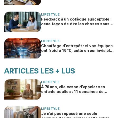
cachée pourrait plomber toute votre
vie
LIFESTYLE
Feedback à un collègue susceptible :
cette façon de dire les choses sans
te trahir ni la briser change tout
LIFESTYLE
Chauffage d’entrepôt : si vos équipes
ont froid à 19 °C, cette erreur invisible
peut faire bondir la facture de 25 %
ARTICLES LES + LUS
LIFESTYLE
À 70 ans, elle cesse d’appeler ses
enfants adultes : 11 semaines de
silence et une leçon brutale sur les
familles modernes
LIFESTYLE
Je n’ai pas repassé une seule