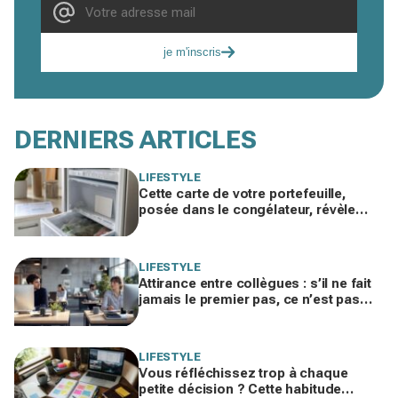
je m'inscris
DERNIERS ARTICLES
LIFESTYLE
Cette carte de votre portefeuille,
posée dans le congélateur, révèle
pourquoi votre facture d’électricité
grimpe
LIFESTYLE
Attirance entre collègues : s’il ne fait
jamais le premier pas, ce n’est pas
par timidité mais pour une raison
taboue
LIFESTYLE
Vous réfléchissez trop à chaque
petite décision ? Cette habitude