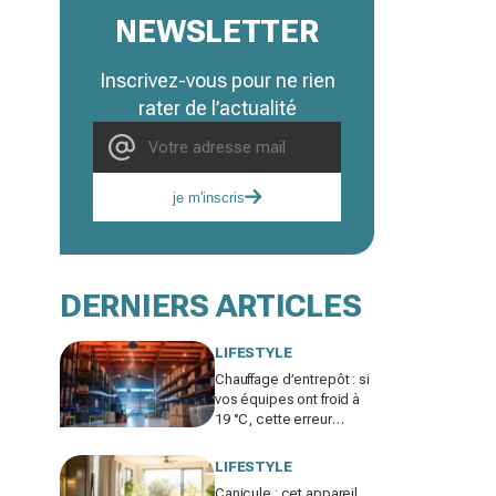
NEWSLETTER
Inscrivez-vous pour ne rien
rater de l’actualité
je m'inscris
DERNIERS ARTICLES
LIFESTYLE
Chauffage d’entrepôt : si
vos équipes ont froid à
19 °C, cette erreur
invisible peut faire bondir
la facture de 25 %
LIFESTYLE
Canicule : cet appareil