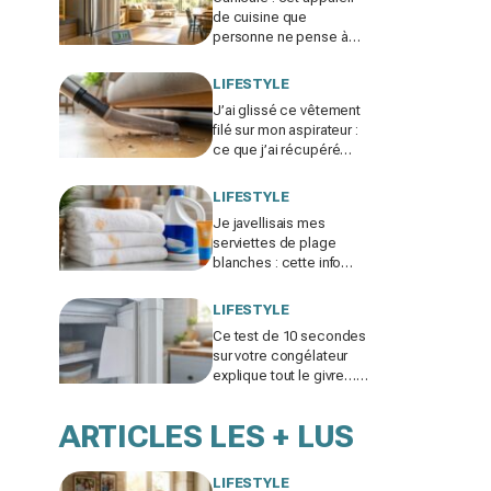
de cuisine que
personne ne pense à
éteindre le soir fait
grimper votre salon de 2
LIFESTYLE
à 3 °C
J’ai glissé ce vêtement
filé sur mon aspirateur :
ce que j’ai récupéré
sous le canapé m’a fait
rougir de honte
LIFESTYLE
Je javellisais mes
serviettes de plage
blanches : cette info
cachée sur ma crème
solaire explique les
LIFESTYLE
taches rouille
Ce test de 10 secondes
sur votre congélateur
explique tout le givre…
et ces 30 % d'électricité
en trop
ARTICLES LES + LUS
LIFESTYLE