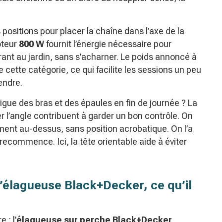
 positions pour placer la chaîne dans l’axe de la
oteur
800 W
fournit l’énergie nécessaire pour
rant au jardin, sans s’acharner. Le poids annoncé à
cette catégorie, ce qui facilite les sessions un peu
endre.
atigue des bras et des épaules en fin de journée ? La
ter l’angle contribuent à garder un bon contrôle. On
ement au-dessus, sans position acrobatique. On l’a
ecommence. Ici, la tête orientable aide à éviter
’élagueuse Black+Decker, ce qu’il
 : l’
élagueuse sur perche
Black+Decker