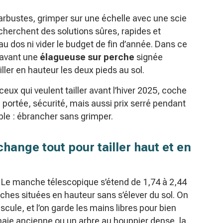
t arbustes, grimper sur une échelle avec une scie
 cherchent des solutions sûres, rapides et
u dos ni vider le budget de fin d’année. Dans ce
 avant une
élagueuse sur perche
signée
iller en hauteur les deux pieds au sol.
eux qui veulent tailler avant l’hiver 2025, coche
 portée, sécurité, mais aussi prix serré pendant
le : ébrancher sans grimper.
ange tout pour tailler haut et en
e. Le manche télescopique s’étend de 1,74 à 2,44
ches situées en hauteur sans s’élever du sol. On
ascule, et l’on garde les mains libres pour bien
e haie ancienne ou un arbre au houppier dense, la