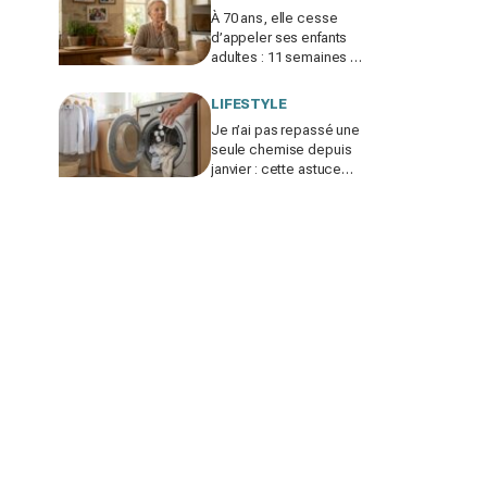
À 70 ans, elle cesse
d’appeler ses enfants
adultes : 11 semaines de
silence et une leçon
brutale sur les familles
LIFESTYLE
modernes
Je n’ai pas repassé une
seule chemise depuis
janvier : cette astuce
avec le sèche-linge
tient en 15 minutes